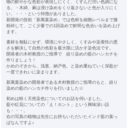
物の鮮やかな色彩が表現しにくく、くすんだ渋い色調にな
る、
・木綿、麻は浸け染めをくり返さないと色が入りにく
い、
・・・という特徴がありました。
新開発の技術「新萬葉染め」では色材を細胞レベルまで微
粉砕して、
ごく少量での1回染めで鮮明な色合いを染め上げ
ます。
素材を無駄にせず、環境にやさしく、くすみや染着性の悪
さを解決して
自然の色彩を最大限に活かす染色法です。
開発者の木村教授のご指導で 絞り染めの藍のハンカチを
作りましょう！
かめのぞきから、浅葱、納戸色、と染め重ねていく深藍が
一度できれいに染まります。
新萬葉染めの開発者である木村教授のご指導のもと、絞り
染めの藍のハンカチ作りを行いました☆
初めは軽く天然染色についてのお話を伺いました。
藍や紅花についての「え！ホント」という興味深い話
も・・・。
右の写真の植物は先生にお持ちいただいたインド藍の葉っ
ぱなんですよ♪