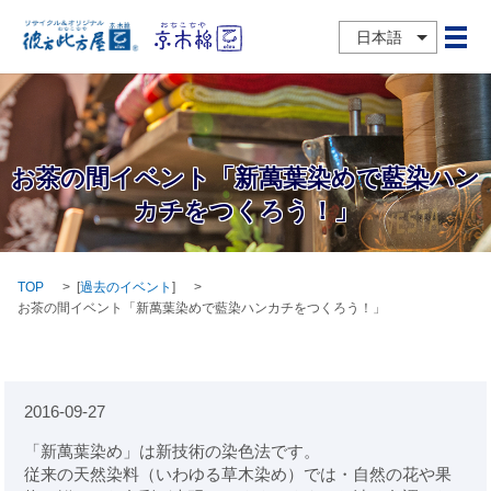
日本語
メ
お茶の間イベント「新萬葉染めで藍染ハン
カチをつくろう！」
TOP
[
過去のイベント
]
お茶の間イベント「新萬葉染めで藍染ハンカチをつくろう！」
2016-09-27
「新萬葉染め」は新技術の染色法です。
従来の天然染料（いわゆる草木染め）では
・自然の花や果