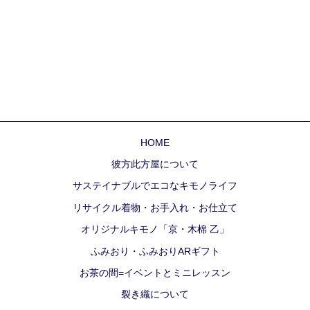
HOME
彼方此方屋について
サステイナブルでエコなキモノライフ
リサイクル着物・お手入れ・お仕立て
オリジナルキモノ「京・木棉 乙」
ふみおり・ふみおりARギフト
お茶の間=イベントとミニレッスン
裂き織について