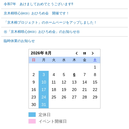
令和7年 あけましておめでとうございます‼️
京木棉咲心(eco）おひろめ会 開催です！
「京木棉プロジェクト」のホームページをアップしました！
㊗「京木棉咲心(eco）おひろめ会」のお知らせ㊗
臨時休業のお知らせ
2026年 8月
日
月
火
水
木
金
土
1
2
3
4
5
6
7
8
9
10
11
12
13
14
15
16
17
18
19
20
21
22
23
24
25
26
27
28
29
30
31
定休日
イベント開催日