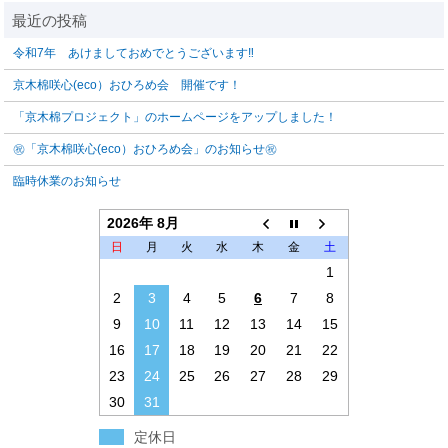
令和7年 あけましておめでとうございます‼️
京木棉咲心(eco）おひろめ会 開催です！
「京木棉プロジェクト」のホームページをアップしました！
㊗「京木棉咲心(eco）おひろめ会」のお知らせ㊗
臨時休業のお知らせ
2026年 8月
日
月
火
水
木
金
土
1
2
3
4
5
6
7
8
9
10
11
12
13
14
15
16
17
18
19
20
21
22
23
24
25
26
27
28
29
30
31
定休日