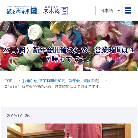
日本語
メ
27日(日）新年会開催のため、営業時間は１
７時までです。
TOP
[
お知らせ
,
営業時間の変更
、
新年会
、
普段着物
]
27日(日）新年会開催のため、営業時間は１７時までです。
2019-01-26