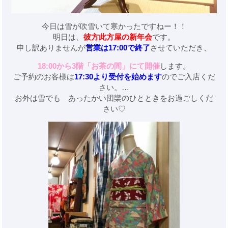
今日は雪が吹雪いて寒かったですねー！！
明日は、
彼方此方屋の新年会
です。
申し訳ありませんが
営業は17:00で終了
させていただき、
18:00から3階「お茶の間」にて開催
します。
ご予約のお客様は
17:30より受付を始めます
のでご入店くだ
さい。
…
お外は雪でも あったかい団欒のひとときをお過ごしくだ
さい♡