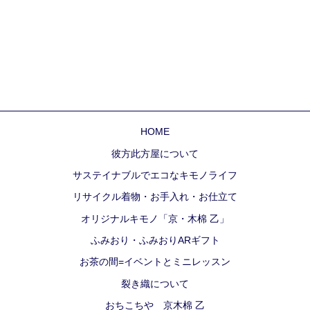
HOME
彼方此方屋について
サステイナブルでエコなキモノライフ
リサイクル着物・お手入れ・お仕立て
オリジナルキモノ「京・木棉 乙」
ふみおり・ふみおりARギフト
お茶の間=イベントとミニレッスン
裂き織について
おちこちや 京木棉 乙