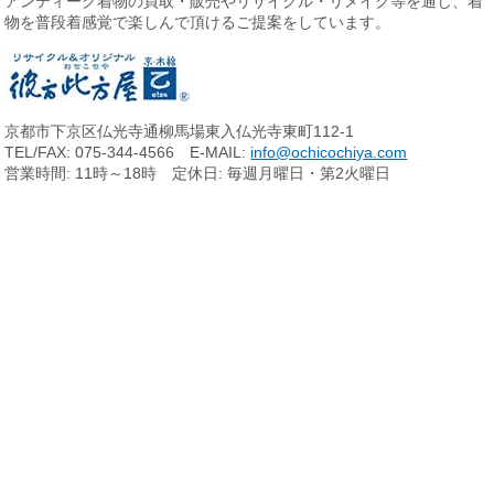
アンティーク着物の買取・販売やリサイクル・リメイク等を通じ、
着
物を普段着感覚で楽しんで頂けるご提案をしています。
京都市下京区仏光寺通柳馬場東入仏光寺東町112-1
TEL/FAX: 075-344-4566 E-MAIL:
info@ochicochiya.com
営業時間: 11時～18時 定休日: 毎週月曜日・第2火曜日