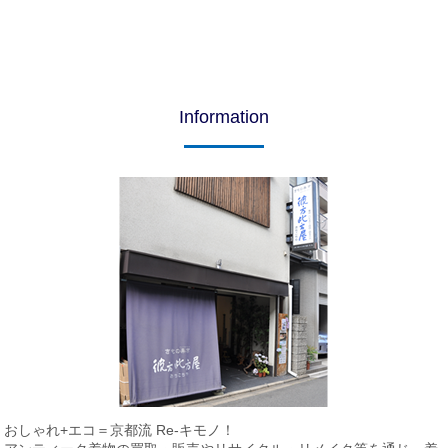
Information
おしゃれ+エコ＝京都流 Re-キモノ！