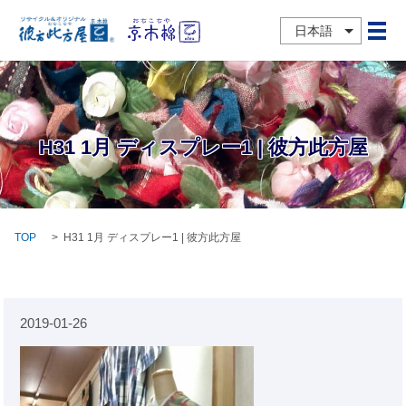
日本語
メ
H31 1月 ディスプレー1 | 彼方此方屋
TOP
H31 1月 ディスプレー1 | 彼方此方屋
2019-01-26