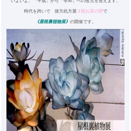
いよいよ、「平成」から「令和」への改元を迎えます。
時代を跨いで 彼方此方屋
３階お茶の間
で
《屋根裏植物展》
の開催です。