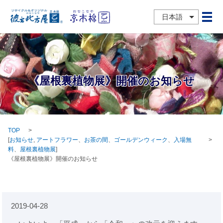
日本語
メ
《屋根裏植物展》開催のお知らせ
TOP
[
お知らせ
,
アートフラワー
、
お茶の間
、
ゴールデンウィーク
、
入場無
料
、
屋根裏植物展
]
《屋根裏植物展》開催のお知らせ
2019-04-28