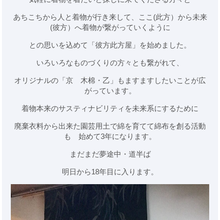
あちこちから人と着物が行き来して、ここ(此方）から未来
(彼方）へ着物が繋がっていくように
との思いを込めて「彼方此方屋」を始めました。
いろいろなものづくりの方々とも繋がれて、
オリジナルの「京 木棉・乙」もますますしたいことが広
がっています。
着物本来のサスティナビリティを未来系にするために
廃棄衣料から出来た園芸用土で綿を育てて綿布を創る活動
も 始めて3年になります。
まだまだ夢途中・道半ば
明日から18年目に入ります。