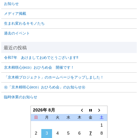
お知らせ
メディア掲載
生まれ変わるキモノたち
過去のイベント
令和7年 あけましておめでとうございます‼️
京木棉咲心(eco）おひろめ会 開催です！
「京木棉プロジェクト」のホームページをアップしました！
㊗「京木棉咲心(eco）おひろめ会」のお知らせ㊗
臨時休業のお知らせ
2026年 8月
日
月
火
水
木
金
土
1
2
3
4
5
6
7
8