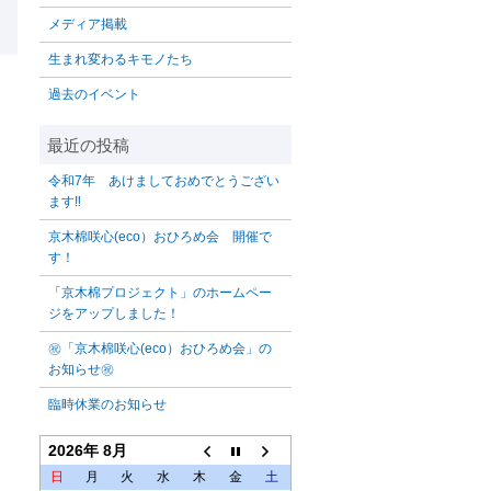
メディア掲載
生まれ変わるキモノたち
過去のイベント
令和7年 あけましておめでとうござい
ます‼️
京木棉咲心(eco）おひろめ会 開催で
す！
「京木棉プロジェクト」のホームペー
ジをアップしました！
㊗「京木棉咲心(eco）おひろめ会」の
お知らせ㊗
臨時休業のお知らせ
2026年 8月
日
月
火
水
木
金
土