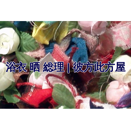
浴衣 晒 総理 | 彼方此方屋