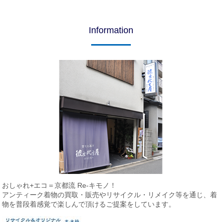
Information
おしゃれ+エコ＝京都流 Re-キモノ！
アンティーク着物の買取・販売やリサイクル・リメイク等を通じ、
着
物を普段着感覚で楽しんで頂けるご提案をしています。