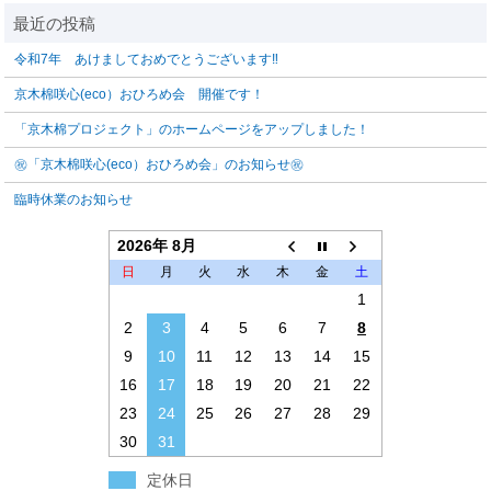
令和7年 あけましておめでとうございます‼️
京木棉咲心(eco）おひろめ会 開催です！
「京木棉プロジェクト」のホームページをアップしました！
㊗「京木棉咲心(eco）おひろめ会」のお知らせ㊗
臨時休業のお知らせ
2026年 8月
日
月
火
水
木
金
土
1
2
3
4
5
6
7
8
9
10
11
12
13
14
15
16
17
18
19
20
21
22
23
24
25
26
27
28
29
30
31
定休日