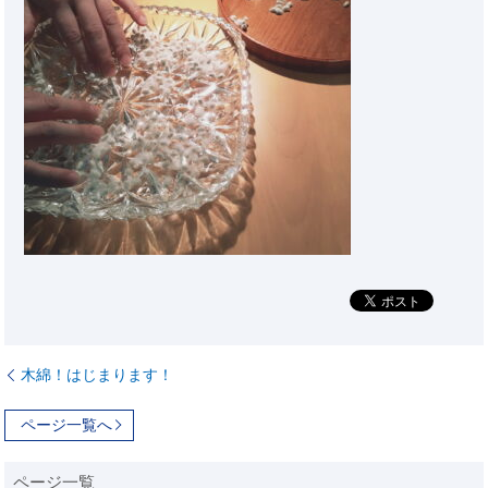
木綿！はじまります！
ページ一覧へ