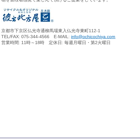
京都市下京区仏光寺通柳馬場東入仏光寺東町112-1
TEL/FAX: 075-344-4566 E-MAIL:
info@ochicochiya.com
営業時間: 11時～18時 定休日: 毎週月曜日・第2火曜日