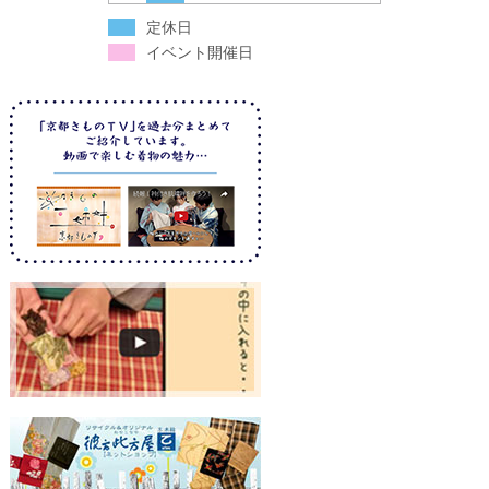
定休日
イベント開催日