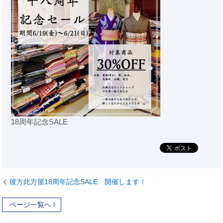
18周年記念SALE
彼方此方屋18周年記念SALE 開催します！
ページ一覧へ