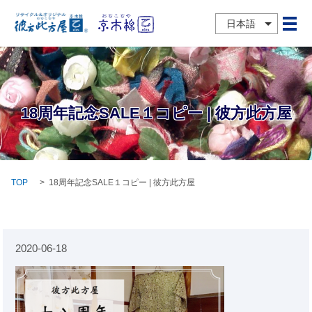
日本語
メ
18周年記念SALE１コピー | 彼方此方屋
TOP
18周年記念SALE１コピー | 彼方此方屋
2020-06-18