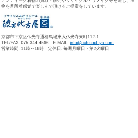
アンティーク着物の買取・販売やリサイクル・リメイク等を通じ、
着
物を普段着感覚で楽しんで頂けるご提案をしています。
京都市下京区仏光寺通柳馬場東入仏光寺東町112-1
TEL/FAX: 075-344-4566 E-MAIL:
info@ochicochiya.com
営業時間: 11時～18時 定休日: 毎週月曜日・第2火曜日