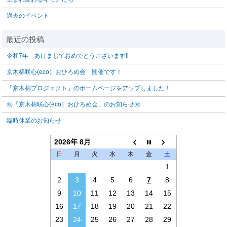
過去のイベント
令和7年 あけましておめでとうございます‼️
京木棉咲心(eco）おひろめ会 開催です！
「京木棉プロジェクト」のホームページをアップしました！
㊗「京木棉咲心(eco）おひろめ会」のお知らせ㊗
臨時休業のお知らせ
2026年 8月
日
月
火
水
木
金
土
1
2
3
4
5
6
7
8
9
10
11
12
13
14
15
16
17
18
19
20
21
22
23
24
25
26
27
28
29