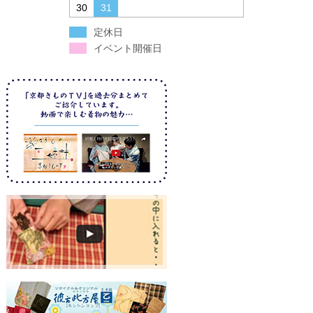
30
31
定休日
イベント開催日