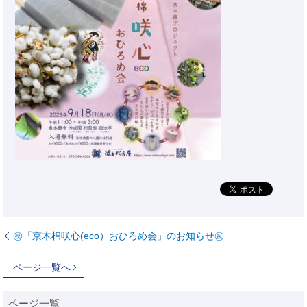
㊗「京木棉咲心(eco）おひろめ会」のお知らせ㊗
ページ一覧へ