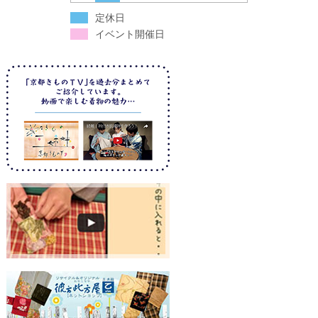
定休日
イベント開催日