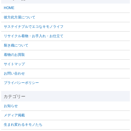
HOME
彼方此方屋について
サステイナブルでエコなキモノライフ
リサイクル着物・お手入れ・お仕立て
裂き織について
着物のお買取
サイトマップ
お問い合わせ
プライバシーポリシー
お知らせ
メディア掲載
生まれ変わるキモノたち