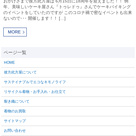
おかげさまで彼方此方屋は 6月15日に18周年を迎えました！！ 例
年、美味しいケーキ屋さん『トゥレドゥ』さんでケーキバイキング
のイベントをしていたのですが このコロナ禍で密なイベントも出来
ないので･･･ 開催します！！ […]
MORE
HOME
彼方此方屋について
サステイナブルでエコなキモノライフ
リサイクル着物・お手入れ・お仕立て
裂き織について
着物のお買取
サイトマップ
お問い合わせ