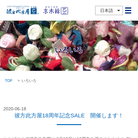
日本語
メ
いろいろ
TOP
いろいろ
2020-06-18
彼方此方屋18周年記念SALE 開催します！