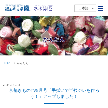
日本語
メ
かんたん
TOP
かんたん
2019-09-01
京都きものTV8月号「手拭いで半衿ジレを作ろ
う！」アップしました！