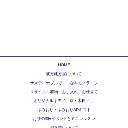
HOME
彼方此方屋について
サステイナブルでエコなキモノライフ
リサイクル着物・お手入れ・お仕立て
オリジナルキモノ「京・木棉 乙」
ふみおり・ふみおりARギフト
お茶の間=イベントとミニレッスン
裂き織について