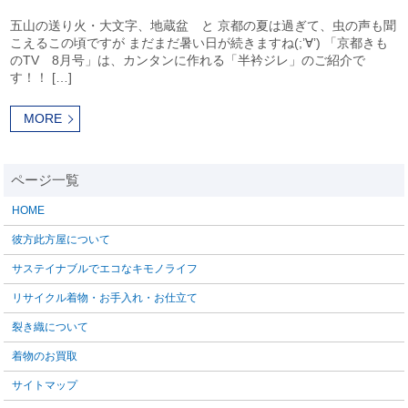
五山の送り火・大文字、地蔵盆 と 京都の夏は過ぎて、虫の声も聞
こえるこの頃ですが まだまだ暑い日が続きますね(;’∀’) 「京都きも
のTV 8月号」は、カンタンに作れる「半衿ジレ」のご紹介で
す！！ […]
MORE
HOME
彼方此方屋について
サステイナブルでエコなキモノライフ
リサイクル着物・お手入れ・お仕立て
裂き織について
着物のお買取
サイトマップ