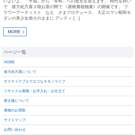
いよいよ、「平成」から「令和」への改元を迎えます。 時代を跨い
で 彼方此方屋３階お茶の間で 《屋根裏植物展》の開催です。 フ
ラワーアーティスト なえ さまプロデュース。 大正ロマン昭和モ
ダンの美少女画そのままに アンティ […]
MORE
HOME
彼方此方屋について
サステイナブルでエコなキモノライフ
リサイクル着物・お手入れ・お仕立て
裂き織について
着物のお買取
サイトマップ
お問い合わせ