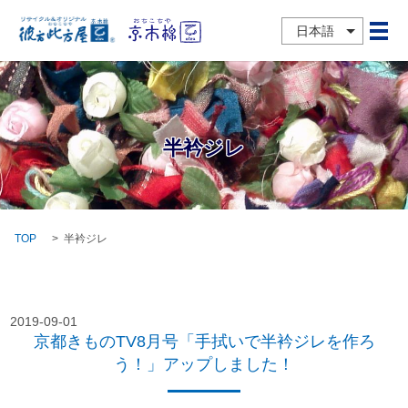
日本語
メ
半衿ジレ
TOP
半衿ジレ
2019-09-01
京都きものTV8月号「手拭いで半衿ジレを作ろ
う！」アップしました！