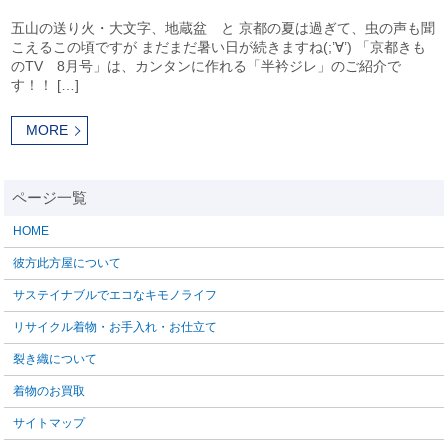
五山の送り火・大文字、地蔵盆 と 京都の夏は過ぎて、虫の声も聞
こえるこの頃ですが まだまだ暑い日が続きますね(;’∀’) 「京都きも
のTV 8月号」は、カンタンに作れる「半衿ジレ」のご紹介で
す！！ […]
MORE
HOME
彼方此方屋について
サステイナブルでエコなキモノライフ
リサイクル着物・お手入れ・お仕立て
裂き織について
着物のお買取
サイトマップ