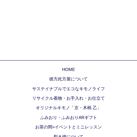
HOME
彼方此方屋について
サステイナブルでエコなキモノライフ
リサイクル着物・お手入れ・お仕立て
オリジナルキモノ「京・木棉 乙」
ふみおり・ふみおりARギフト
お茶の間=イベントとミニレッスン
裂き織について