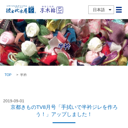
日本語
メ
半衿
TOP
半衿
2019-09-01
京都きものTV8月号「手拭いで半衿ジレを作ろ
う！」アップしました！