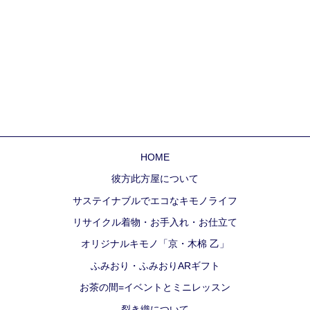
HOME
彼方此方屋について
サステイナブルでエコなキモノライフ
リサイクル着物・お手入れ・お仕立て
オリジナルキモノ「京・木棉 乙」
ふみおり・ふみおりARギフト
お茶の間=イベントとミニレッスン
裂き織について