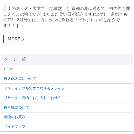
五山の送り火・大文字、地蔵盆 と 京都の夏は過ぎて、虫の声も聞
こえるこの頃ですが まだまだ暑い日が続きますね(;’∀’) 「京都きも
のTV 8月号」は、カンタンに作れる「半衿ジレ」のご紹介で
す！！ […]
MORE
HOME
彼方此方屋について
サステイナブルでエコなキモノライフ
リサイクル着物・お手入れ・お仕立て
裂き織について
着物のお買取
サイトマップ