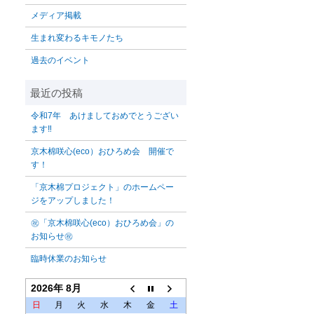
メディア掲載
生まれ変わるキモノたち
過去のイベント
令和7年 あけましておめでとうござい
ます‼️
京木棉咲心(eco）おひろめ会 開催で
す！
「京木棉プロジェクト」のホームペー
ジをアップしました！
㊗「京木棉咲心(eco）おひろめ会」の
お知らせ㊗
臨時休業のお知らせ
2026年 8月
日
月
火
水
木
金
土