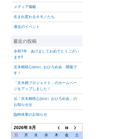
メディア掲載
生まれ変わるキモノたち
過去のイベント
令和7年 あけましておめでとうござい
ます‼️
京木棉咲心(eco）おひろめ会 開催で
す！
「京木棉プロジェクト」のホームペー
ジをアップしました！
㊗「京木棉咲心(eco）おひろめ会」の
お知らせ㊗
臨時休業のお知らせ
2026年 8月
日
月
火
水
木
金
土