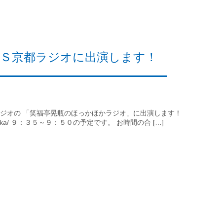
ＢＳ京都ラジオに出演します！
ジオの 「笑福亭晃瓶のほっかほかラジオ」に出演します！
dio/hokahoka/ ９：３５～９：５０の予定です。 お時間の合 […]