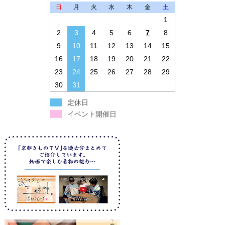
日
月
火
水
木
金
土
1
2
3
4
5
6
7
8
9
10
11
12
13
14
15
16
17
18
19
20
21
22
23
24
25
26
27
28
29
30
31
定休日
イベント開催日