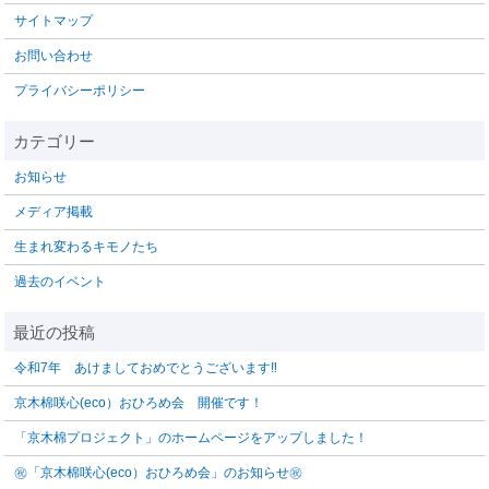
サイトマップ
お問い合わせ
プライバシーポリシー
お知らせ
メディア掲載
生まれ変わるキモノたち
過去のイベント
令和7年 あけましておめでとうございます‼️
京木棉咲心(eco）おひろめ会 開催です！
「京木棉プロジェクト」のホームページをアップしました！
㊗「京木棉咲心(eco）おひろめ会」のお知らせ㊗