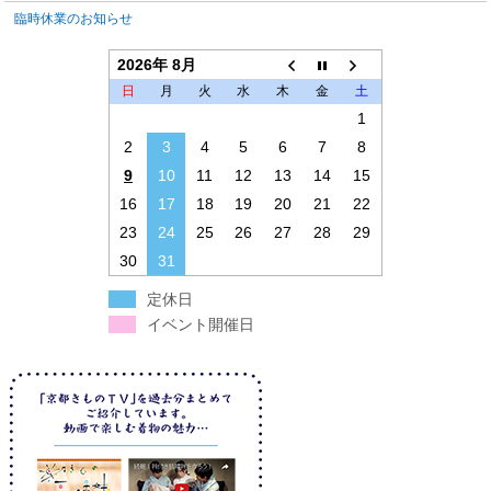
臨時休業のお知らせ
2026年 8月
日
月
火
水
木
金
土
1
2
3
4
5
6
7
8
9
10
11
12
13
14
15
16
17
18
19
20
21
22
23
24
25
26
27
28
29
30
31
定休日
イベント開催日