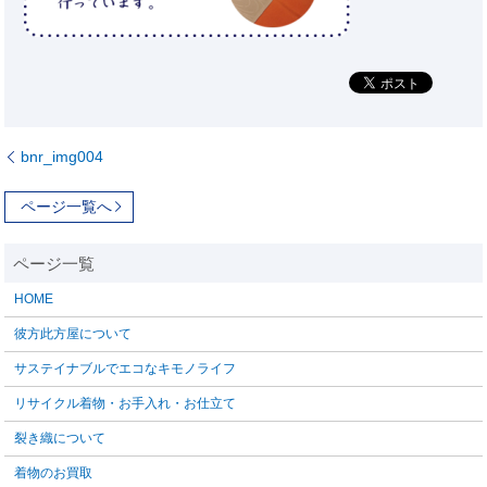
bnr_img004
ページ一覧へ
HOME
彼方此方屋について
サステイナブルでエコなキモノライフ
リサイクル着物・お手入れ・お仕立て
裂き織について
着物のお買取