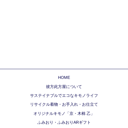
HOME
彼方此方屋について
サステイナブルでエコなキモノライフ
リサイクル着物・お手入れ・お仕立て
オリジナルキモノ「京・木棉 乙」
ふみおり・ふみおりARギフト