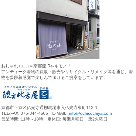
おしゃれ+エコ＝京都流 Re-キモノ！
アンティーク着物の買取・販売やリサイクル・リメイク等を通じ、
着
物を普段着感覚で楽しんで頂けるご提案をしています。
京都市下京区仏光寺通柳馬場東入仏光寺東町112-1
TEL/FAX: 075-344-4566 E-MAIL:
info@ochicochiya.com
営業時間: 11時～18時 定休日: 毎週月曜日・第2火曜日