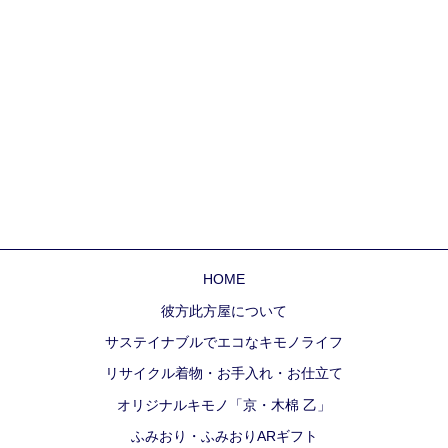
HOME
彼方此方屋について
サステイナブルでエコなキモノライフ
リサイクル着物・お手入れ・お仕立て
オリジナルキモノ「京・木棉 乙」
ふみおり・ふみおりARギフト