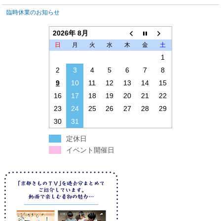
臨時休業のお知らせ
2026年 8月
日
月
火
水
木
金
土
1
2
3
4
5
6
7
8
9
10
11
12
13
14
15
16
17
18
19
20
21
22
23
24
25
26
27
28
29
30
31
定休日
イベント開催日