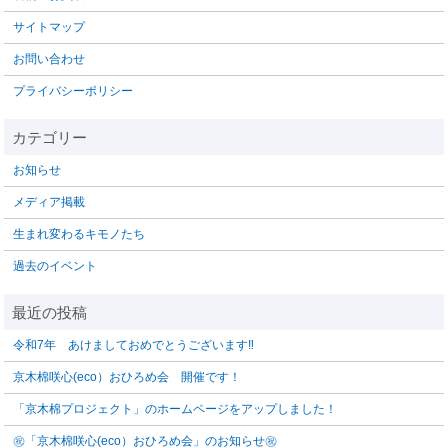
サイトマップ
お問い合わせ
プライバシーポリシー
お知らせ
メディア掲載
生まれ変わるキモノたち
過去のイベント
令和7年 あけましておめでとうございます‼️
京木棉咲心(eco）おひろめ会 開催です！
「京木棉プロジェクト」のホームページをアップしました！
㊗「京木棉咲心(eco）おひろめ会」のお知らせ㊗