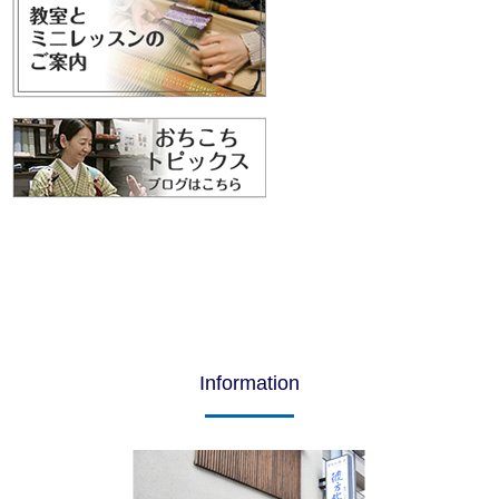
Information