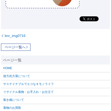
bnr_img0716
ページ一覧へ
HOME
彼方此方屋について
サステイナブルでエコなキモノライフ
リサイクル着物・お手入れ・お仕立て
裂き織について
着物のお買取