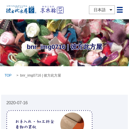
日本語
メ
bnr_img0716 | 彼方此方屋
TOP
bnr_img0716 | 彼方此方屋
2020-07-16