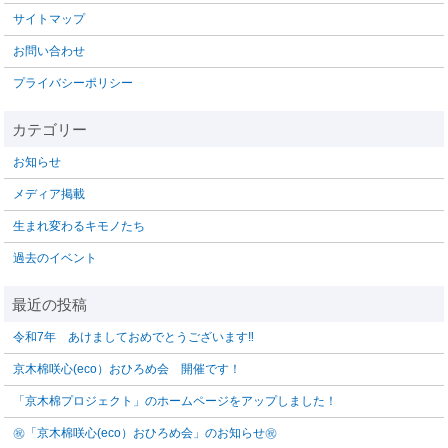
サイトマップ
お問い合わせ
プライバシーポリシー
お知らせ
メディア掲載
生まれ変わるキモノたち
過去のイベント
令和7年 あけましておめでとうございます‼️
京木棉咲心(eco）おひろめ会 開催です！
「京木棉プロジェクト」のホームページをアップしました！
㊗「京木棉咲心(eco）おひろめ会」のお知らせ㊗