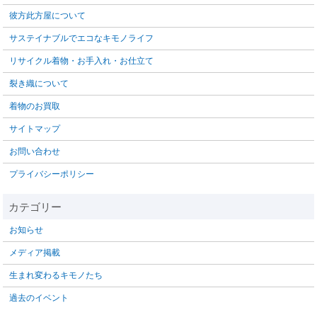
彼方此方屋について
サステイナブルでエコなキモノライフ
リサイクル着物・お手入れ・お仕立て
裂き織について
着物のお買取
サイトマップ
お問い合わせ
プライバシーポリシー
お知らせ
メディア掲載
生まれ変わるキモノたち
過去のイベント