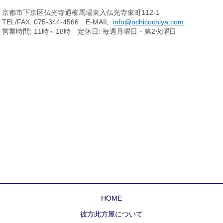
京都市下京区仏光寺通柳馬場東入仏光寺東町112-1
TEL/FAX: 075-344-4566 E-MAIL:
info@ochicochiya.com
営業時間: 11時～18時 定休日: 毎週月曜日・第2火曜日
HOME
彼方此方屋について