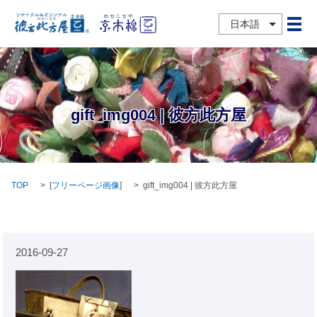
日本語
メ
gift_img004 | 彼方此方屋
TOP
[
フリーページ画像
]
gift_img004 | 彼方此方屋
2016-09-27