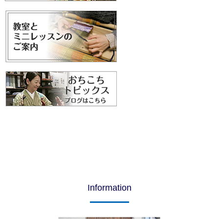
Information