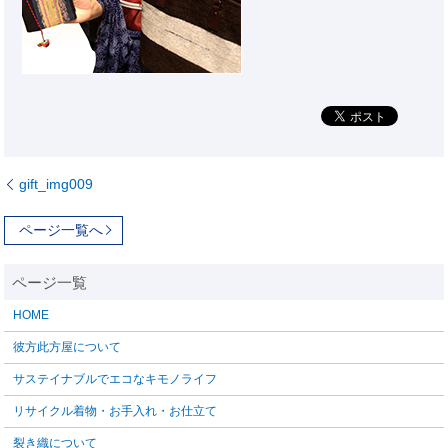
gift_img009
ページ一覧へ
HOME
彼方此方屋について
サステイナブルでエコなキモノライフ
リサイクル着物・お手入れ・お仕立て
裂き織について