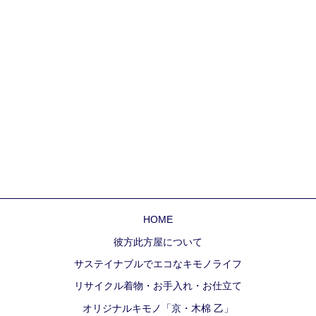
HOME
彼方此方屋について
サステイナブルでエコなキモノライフ
リサイクル着物・お手入れ・お仕立て
オリジナルキモノ「京・木棉 乙」