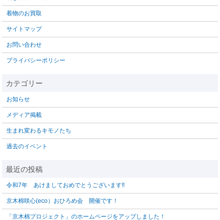
着物のお買取
サイトマップ
お問い合わせ
プライバシーポリシー
お知らせ
メディア掲載
生まれ変わるキモノたち
過去のイベント
令和7年 あけましておめでとうございます‼️
京木棉咲心(eco）おひろめ会 開催です！
「京木棉プロジェクト」のホームページをアップしました！