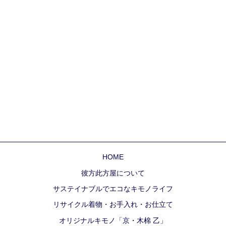
HOME
彼方此方屋について
サステイナブルでエコなキモノライフ
リサイクル着物・お手入れ・お仕立て
オリジナルキモノ「京・木棉 乙」