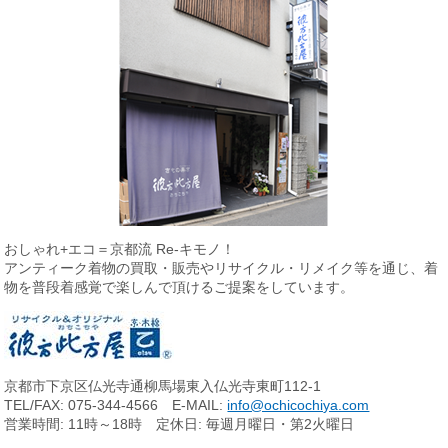
おしゃれ+エコ＝京都流 Re-キモノ！
アンティーク着物の買取・販売やリサイクル・リメイク等を通じ、
着
物を普段着感覚で楽しんで頂けるご提案をしています。
京都市下京区仏光寺通柳馬場東入仏光寺東町112-1
TEL/FAX: 075-344-4566 E-MAIL:
info@ochicochiya.com
営業時間: 11時～18時 定休日: 毎週月曜日・第2火曜日