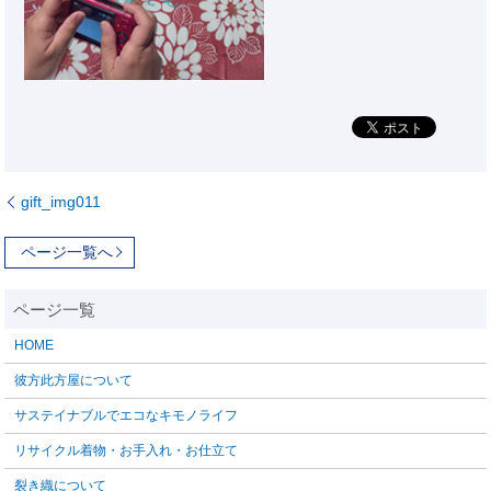
gift_img011
ページ一覧へ
HOME
彼方此方屋について
サステイナブルでエコなキモノライフ
リサイクル着物・お手入れ・お仕立て
裂き織について