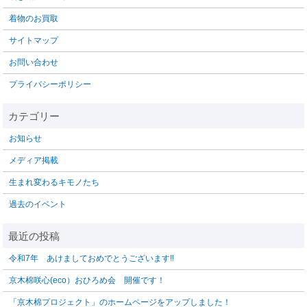
着物のお買取
サイトマップ
お問い合わせ
プライバシーポリシー
お知らせ
メディア掲載
生まれ変わるキモノたち
過去のイベント
令和7年 あけましておめでとうございます‼️
京木棉咲心(eco）おひろめ会 開催です！
「京木棉プロジェクト」のホームページをアップしました！