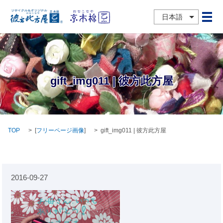
日本語
メ
gift_img011 | 彼方此方屋
TOP
[
フリーページ画像
]
gift_img011 | 彼方此方屋
2016-09-27