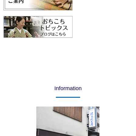
Information