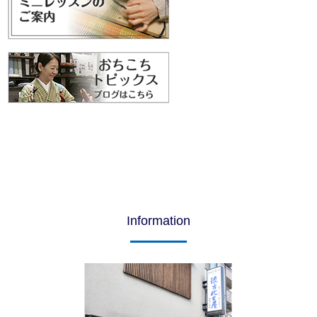
Information