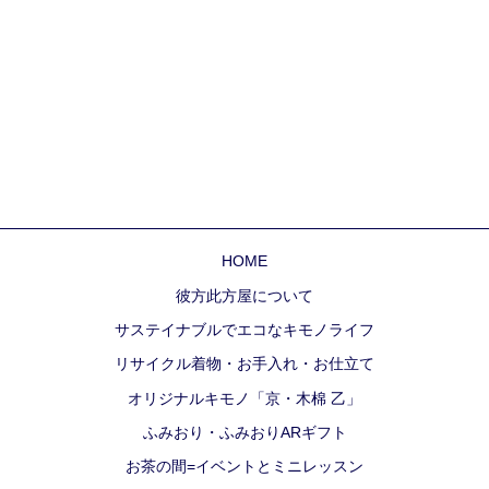
HOME
彼方此方屋について
サステイナブルでエコなキモノライフ
リサイクル着物・お手入れ・お仕立て
オリジナルキモノ「京・木棉 乙」
ふみおり・ふみおりARギフト
お茶の間=イベントとミニレッスン