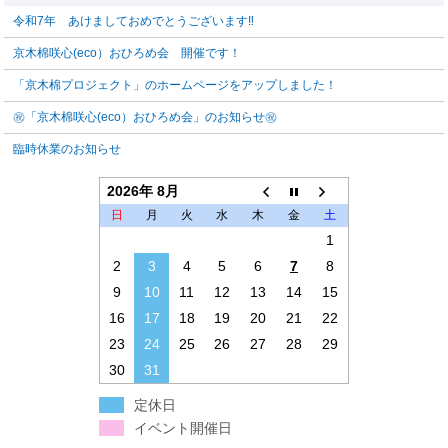
令和7年 あけましておめでとうございます‼️
京木棉咲心(eco）おひろめ会 開催です！
「京木棉プロジェクト」のホームページをアップしました！
㊗「京木棉咲心(eco）おひろめ会」のお知らせ㊗
臨時休業のお知らせ
2026年 8月
日
月
火
水
木
金
土
1
2
3
4
5
6
7
8
9
10
11
12
13
14
15
16
17
18
19
20
21
22
23
24
25
26
27
28
29
30
31
定休日
イベント開催日