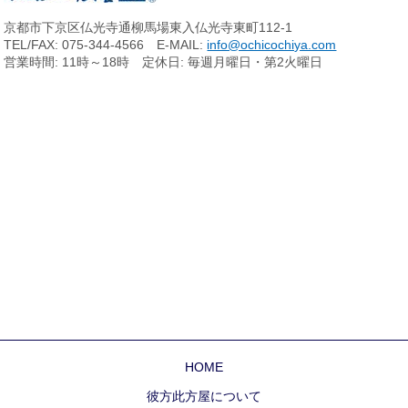
京都市下京区仏光寺通柳馬場東入仏光寺東町112-1
TEL/FAX: 075-344-4566 E-MAIL:
info@ochicochiya.com
営業時間: 11時～18時 定休日: 毎週月曜日・第2火曜日
HOME
彼方此方屋について