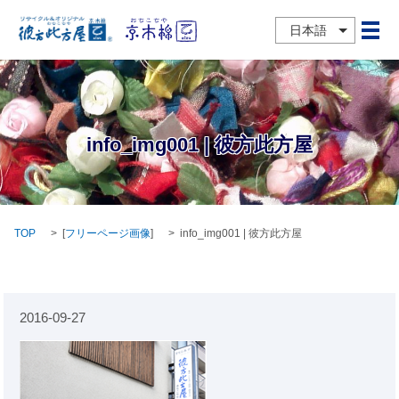
日本語
メ
info_img001 | 彼方此方屋
TOP
[
フリーページ画像
]
info_img001 | 彼方此方屋
2016-09-27