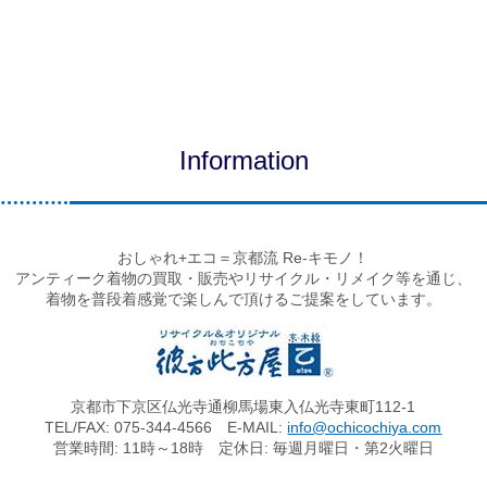
Information
おしゃれ+エコ＝京都流 Re-キモノ！
アンティーク着物の買取・販売やリサイクル・リメイク等を通じ、
着物を普段着感覚で楽しんで頂けるご提案をしています。
京都市下京区仏光寺通柳馬場東入仏光寺東町112-1
TEL/FAX: 075-344-4566 E-MAIL:
info@ochicochiya.com
営業時間: 11時～18時 定休日: 毎週月曜日・第2火曜日