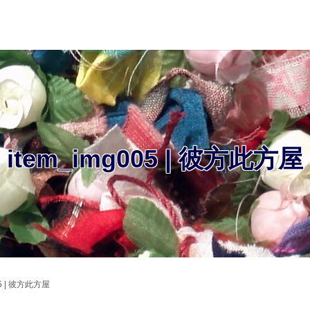
item_img005 | 彼方此方屋
05 | 彼方此方屋