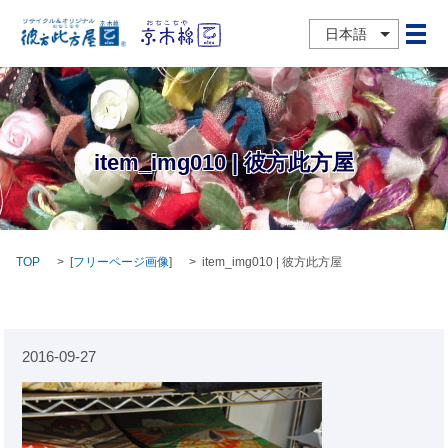
日本語
メ
item_img010 | 彼方此方屋
TOP
[
フリーページ画像
]
item_img010 | 彼方此方屋
2016-09-27