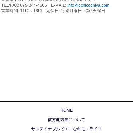
TEL/FAX: 075-344-4566 E-MAIL:
info@ochicochiya.com
営業時間: 11時～18時 定休日: 毎週月曜日・第2火曜日
HOME
彼方此方屋について
サステイナブルでエコなキモノライフ