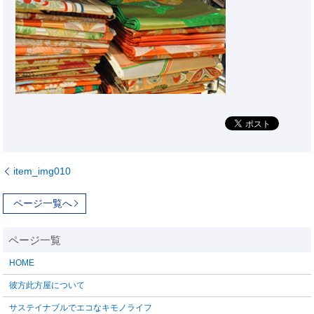
item_img010
ページ一覧へ
HOME
彼方此方屋について
サステイナブルでエコなキモノライフ