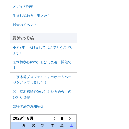
メディア掲載
生まれ変わるキモノたち
過去のイベント
令和7年 あけましておめでとうござい
ます‼️
京木棉咲心(eco）おひろめ会 開催で
す！
「京木棉プロジェクト」のホームペー
ジをアップしました！
㊗「京木棉咲心(eco）おひろめ会」の
お知らせ㊗
臨時休業のお知らせ
2026年 8月
日
月
火
水
木
金
土