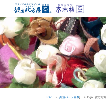
TOP
[
共通パーツ画像
]
logo | 彼方此