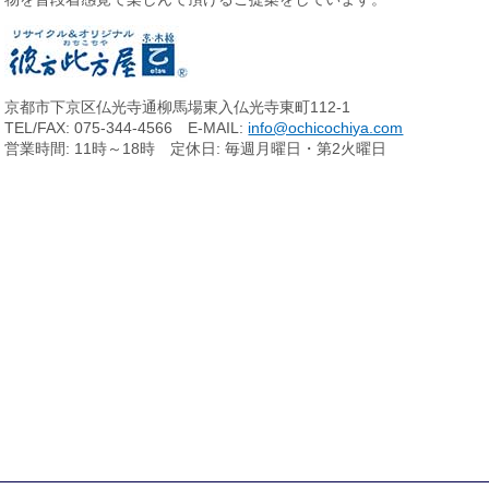
京都市下京区仏光寺通柳馬場東入仏光寺東町112-1
TEL/FAX: 075-344-4566 E-MAIL:
info@ochicochiya.com
営業時間: 11時～18時 定休日: 毎週月曜日・第2火曜日