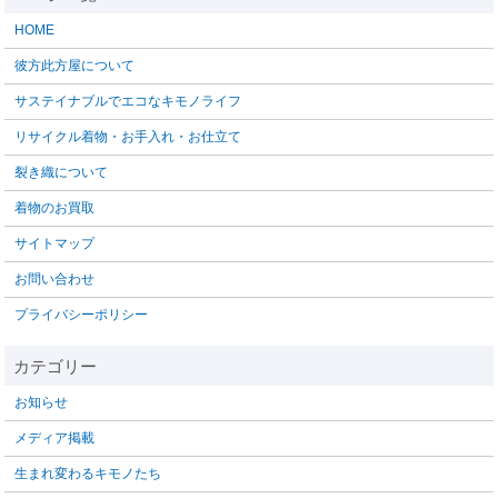
HOME
彼方此方屋について
サステイナブルでエコなキモノライフ
リサイクル着物・お手入れ・お仕立て
裂き織について
着物のお買取
サイトマップ
お問い合わせ
プライバシーポリシー
お知らせ
メディア掲載
生まれ変わるキモノたち