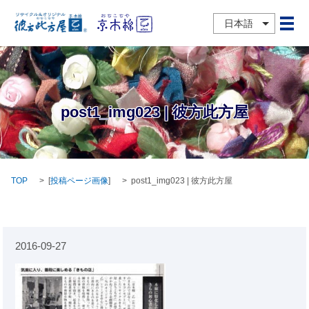
日本語
メ
post1_img023 | 彼方此方屋
TOP
[
投稿ページ画像
]
post1_img023 | 彼方此方屋
2016-09-27