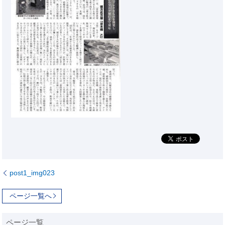
post1_img023
ページ一覧へ