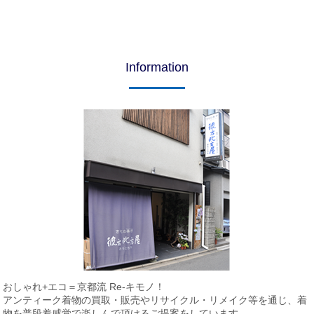
Information
おしゃれ+エコ＝京都流 Re-キモノ！
アンティーク着物の買取・販売やリサイクル・リメイク等を通じ、
着
物を普段着感覚で楽しんで頂けるご提案をしています。