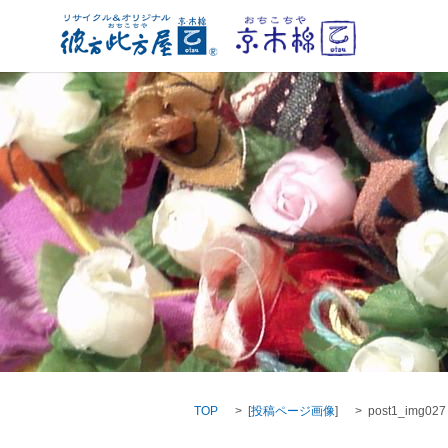
TOP
[
投稿ページ画像
]
post1_img0