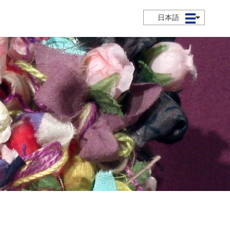
日本語
メニュー
屋