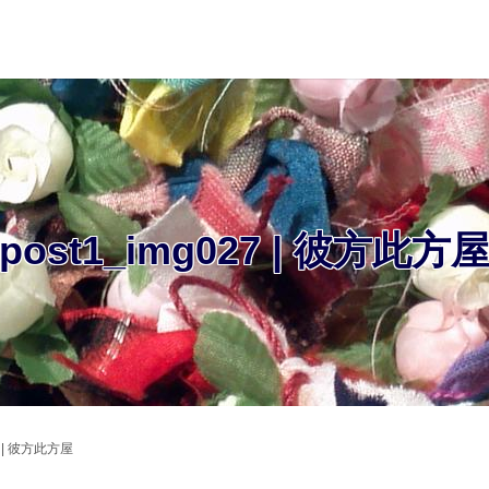
post1_img027 | 彼方此方
27 | 彼方此方屋