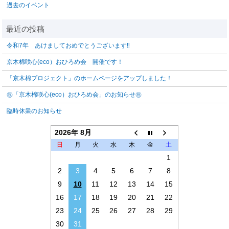
過去のイベント
令和7年 あけましておめでとうございます‼️
京木棉咲心(eco）おひろめ会 開催です！
「京木棉プロジェクト」のホームページをアップしました！
㊗「京木棉咲心(eco）おひろめ会」のお知らせ㊗
臨時休業のお知らせ
2026年 8月
日
月
火
水
木
金
土
1
2
3
4
5
6
7
8
9
10
11
12
13
14
15
16
17
18
19
20
21
22
23
24
25
26
27
28
29
30
31