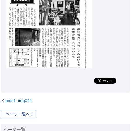
post1_img044
ページ一覧へ