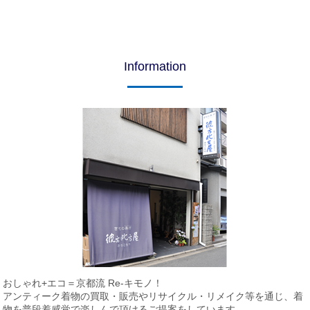
Information
おしゃれ+エコ＝京都流 Re-キモノ！
アンティーク着物の買取・販売やリサイクル・リメイク等を通じ、
着
物を普段着感覚で楽しんで頂けるご提案をしています。