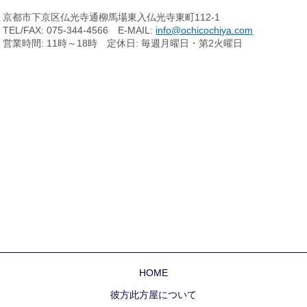
京都市下京区仏光寺通柳馬場東入仏光寺東町112-1
TEL/FAX: 075-344-4566 E-MAIL:
info@ochicochiya.com
営業時間: 11時～18時 定休日: 毎週月曜日・第2火曜日
HOME
彼方此方屋について