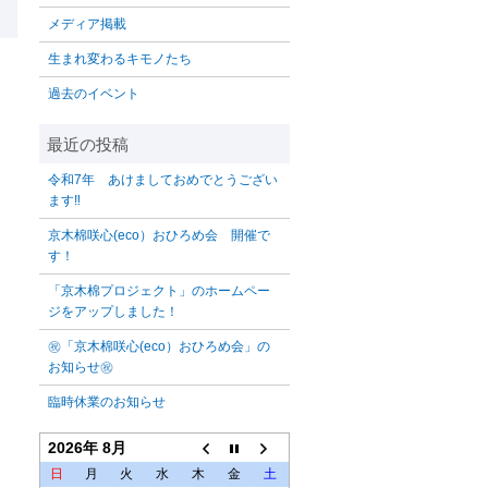
メディア掲載
生まれ変わるキモノたち
過去のイベント
令和7年 あけましておめでとうござい
ます‼️
京木棉咲心(eco）おひろめ会 開催で
す！
「京木棉プロジェクト」のホームペー
ジをアップしました！
㊗「京木棉咲心(eco）おひろめ会」の
お知らせ㊗
臨時休業のお知らせ
2026年 8月
日
月
火
水
木
金
土