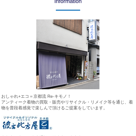
Information
おしゃれ+エコ＝京都流 Re-キモノ！
アンティーク着物の買取・販売やリサイクル・リメイク等を通じ、
着
物を普段着感覚で楽しんで頂けるご提案をしています。