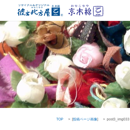
TOP
[
投稿ページ画像
]
post3_img0