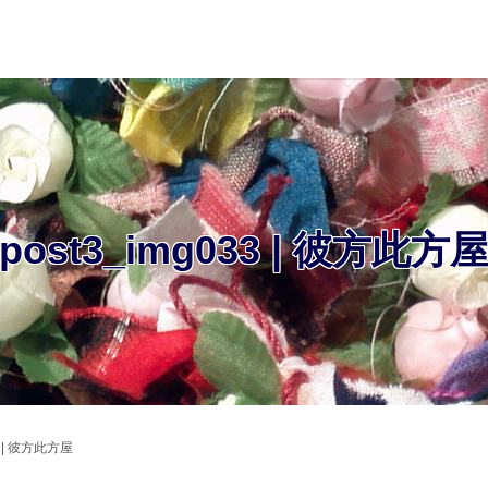
post3_img033 | 彼方此方
33 | 彼方此方屋