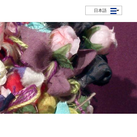
日本語
メニュー
屋