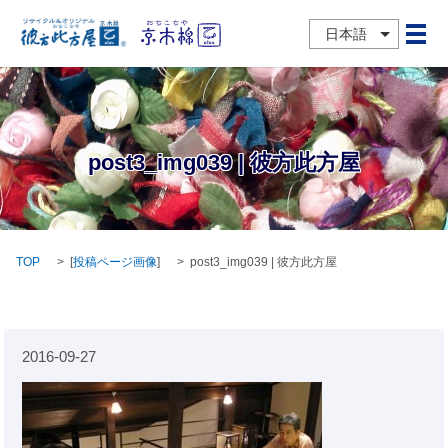
日本語
メ
post3_img039 | 彼方此方屋
TOP
[
投稿ページ画像
]
post3_img039 | 彼方此方屋
2016-09-27