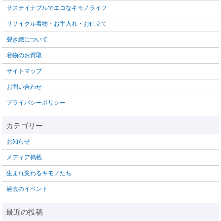
サステイナブルでエコなキモノライフ
リサイクル着物・お手入れ・お仕立て
裂き織について
着物のお買取
サイトマップ
お問い合わせ
プライバシーポリシー
お知らせ
メディア掲載
生まれ変わるキモノたち
過去のイベント