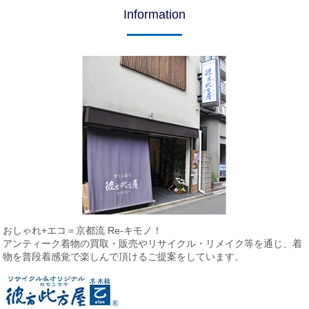
Information
おしゃれ+エコ＝京都流 Re-キモノ！
アンティーク着物の買取・販売やリサイクル・リメイク等を通じ、
着
物を普段着感覚で楽しんで頂けるご提案をしています。