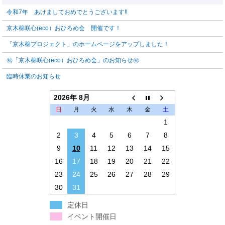
令和7年 あけましておめでとうございます‼️
京木棉咲心(eco）おひろめ会 開催です！
「京木棉プロジェクト」のホームページをアップしました！
㊗「京木棉咲心(eco）おひろめ会」のお知らせ㊗
臨時休業のお知らせ
2026年 8月
日
月
火
水
木
金
土
1
2
3
4
5
6
7
8
9
10
11
12
13
14
15
16
17
18
19
20
21
22
23
24
25
26
27
28
29
30
31
定休日
イベント開催日