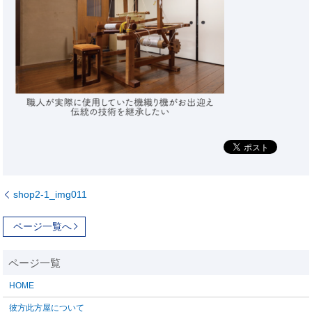
shop2-1_img011
ページ一覧へ
HOME
彼方此方屋について