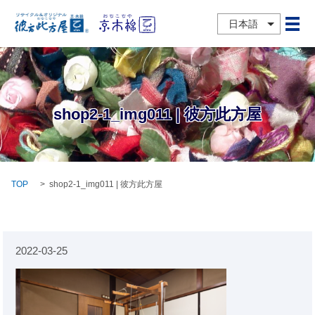
日本語
メ
shop2-1_img011 | 彼方此方屋
TOP
shop2-1_img011 | 彼方此方屋
2022-03-25