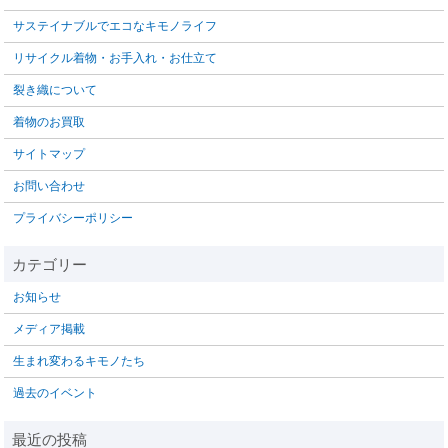
サステイナブルでエコなキモノライフ
リサイクル着物・お手入れ・お仕立て
裂き織について
着物のお買取
サイトマップ
お問い合わせ
プライバシーポリシー
お知らせ
メディア掲載
生まれ変わるキモノたち
過去のイベント