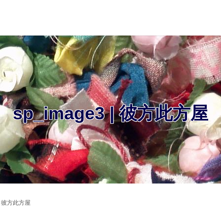
sp_image3 | 彼方此方屋
3 | 彼方此方屋