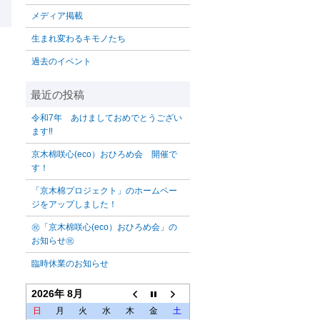
メディア掲載
生まれ変わるキモノたち
過去のイベント
令和7年 あけましておめでとうござい
ます‼️
京木棉咲心(eco）おひろめ会 開催で
す！
「京木棉プロジェクト」のホームペー
ジをアップしました！
㊗「京木棉咲心(eco）おひろめ会」の
お知らせ㊗
臨時休業のお知らせ
2026年 8月
日
月
火
水
木
金
土