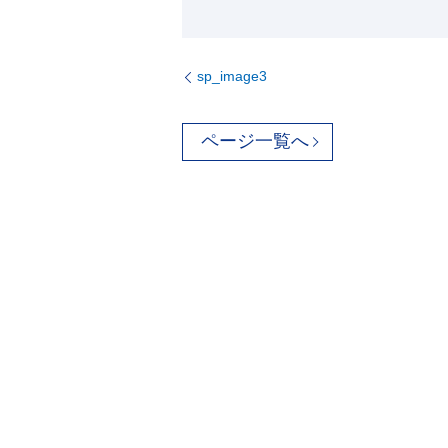
sp_image3
ページ一覧へ