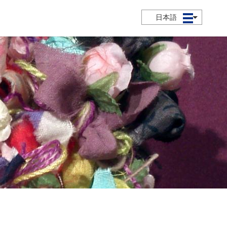
日本語
メニュー